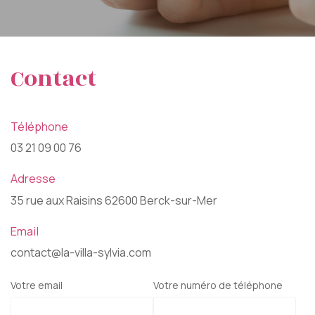
Contact
Téléphone
03 21 09 00 76
Votre message a bien été envoyé
Adresse
35 rue aux Raisins 62600 Berck-sur-Mer
Email
contact@la-villa-sylvia.com
Votre email
Votre numéro de téléphone