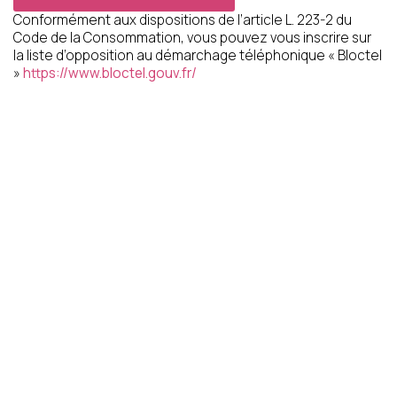
réclamation auprès d’une autorité de contrôle.
Conformément aux dispositions de l’article L. 223-2 du
Code de la Consommation, vous pouvez vous inscrire sur
CLOSE
la liste d’opposition au démarchage téléphonique « Bloctel
»
https://www.bloctel.gouv.fr/