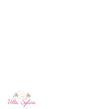
Présentation
Démarche qualité
Les équipes soignantes
Démarche Éco responsable
Activités thérapeutiques
Accueil Permanent
Nos valeurs
Accompagnement spécialisé
Restauration
Intervenants extérieurs et partenariats
Nous contacter
Animations et sorties
Horaires et accès
Les services
La galerie photos
Démarches d'admission
Les aides financières
FAQ